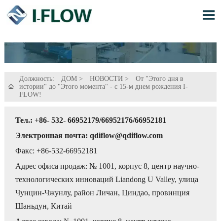

Должность:
ДОМ
>
НОВОСТИ
>
От "Этого дня в
истории" до "Этого момента" - с 15-м днем рождения I-

FLOW!
Тел.: +86- 532- 66952179/66952176/66952181
Электронная почта: qdiflow@qdiflow.com
Факс: +86-532-66952181
Адрес офиса продаж: № 1001, корпус 8, центр научно-
технологических инноваций Liandong U Valley, улица
Чунцин-Чжунлу, район Личан, Циндао, провинция
Шаньдун, Китай