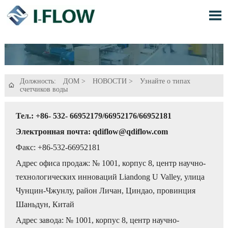

Должность:
ДОМ
>
НОВОСТИ
>
Узнайте о типах

счетчиков воды
Тел.: +86- 532- 66952179/66952176/66952181
Электронная почта: qdiflow@qdiflow.com
Факс: +86-532-66952181
Адрес офиса продаж: № 1001, корпус 8, центр научно-
технологических инноваций Liandong U Valley, улица
Чунцин-Чжунлу, район Личан, Циндао, провинция
Шаньдун, Китай
Адрес завода: № 1001, корпус 8, центр научно-