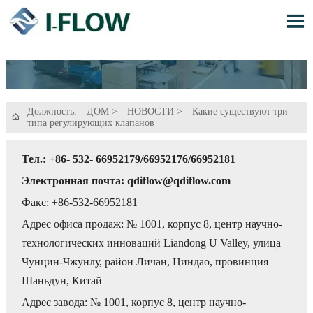

Должность:
ДОМ
>
НОВОСТИ
>
Какие существуют три

типа регулирующих клапанов
Тел.: +86- 532- 66952179/66952176/66952181
Электронная почта: qdiflow@qdiflow.com
Факс: +86-532-66952181
Адрес офиса продаж: № 1001, корпус 8, центр научно-
технологических инноваций Liandong U Valley, улица
Чунцин-Чжунлу, район Личан, Циндао, провинция
Шаньдун, Китай
Адрес завода: № 1001, корпус 8, центр научно-