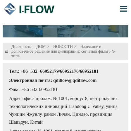

Должность:
ДОМ
>
НОВОСТИ
>
Надежное и
долговечное решение для фильтрации: сетчатый фильтр Y-

типа
Тел.: +86- 532- 66952179/66952176/66952181
Электронная почта: qdiflow@qdiflow.com
Факс: +86-532-66952181
Адрес офиса продаж: № 1001, корпус 8, центр научно-
технологических инноваций Liandong U Valley, улица
Чунцин-Чжунлу, район Личан, Циндао, провинция
Шаньдун, Китай