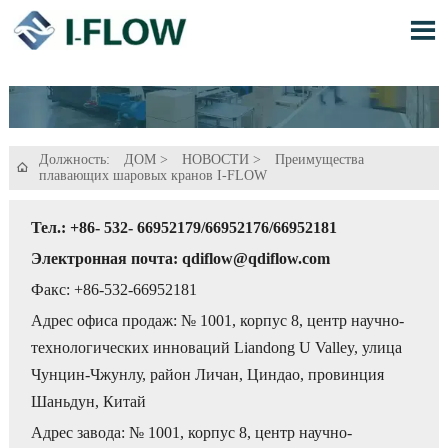

Должность:
ДОМ
>
НОВОСТИ
>
Преимущества

плавающих шаровых кранов I-FLOW
Тел.: +86- 532- 66952179/66952176/66952181
Электронная почта: qdiflow@qdiflow.com
Факс: +86-532-66952181
Адрес офиса продаж: № 1001, корпус 8, центр научно-
технологических инноваций Liandong U Valley, улица
Чунцин-Чжунлу, район Личан, Циндао, провинция
Шаньдун, Китай
Адрес завода: № 1001, корпус 8, центр научно-