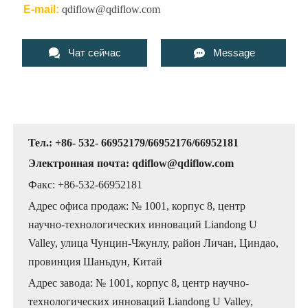
E-mail:
qdiflow@qdiflow.com


Чат сейчас
Message
Тел.: +86- 532- 66952179/66952176/66952181
Электронная почта: qdiflow@qdiflow.com
Факс: +86-532-66952181
Адрес офиса продаж: № 1001, корпус 8, центр
научно-технологических инноваций Liandong U
Valley, улица Чунцин-Чжунлу, район Личан, Циндао,
провинция Шаньдун, Китай
Адрес завода: № 1001, корпус 8, центр научно-
технологических инноваций Liandong U Valley,