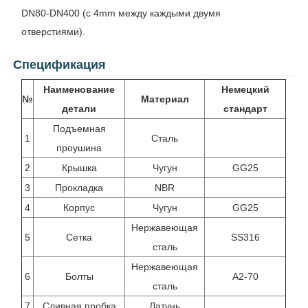
DN80-DN400 (с 4mm между каждыми двумя
отверстиями).
Спецификация
Наименование
Немецкий
№
Материал
детали
стандарт
Подъемная
1
Сталь
проушина
2
Крышка
Чугун
GG25
3
Прокладка
NBR
4
Корпус
Чугун
GG25
Нержавеющая
5
Сетка
SS316
сталь
Нержавеющая
6
Болты
A2-70
сталь
7
Сливная пробка
Латунь