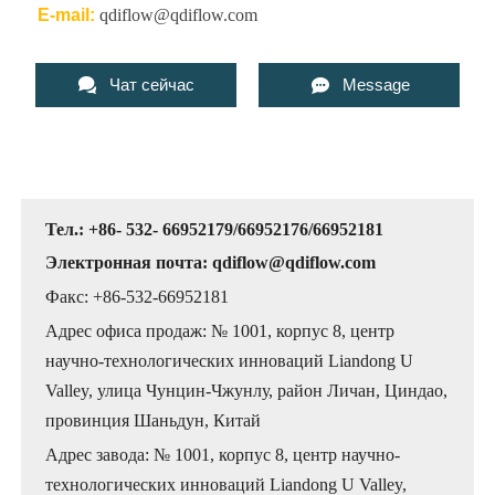
E-mail:
qdiflow@qdiflow.com


Чат сейчас
Message
Тел.: +86- 532- 66952179/66952176/66952181
Электронная почта: qdiflow@qdiflow.com
Факс: +86-532-66952181
Адрес офиса продаж: № 1001, корпус 8, центр
научно-технологических инноваций Liandong U
Valley, улица Чунцин-Чжунлу, район Личан, Циндао,
провинция Шаньдун, Китай
Адрес завода: № 1001, корпус 8, центр научно-
технологических инноваций Liandong U Valley,