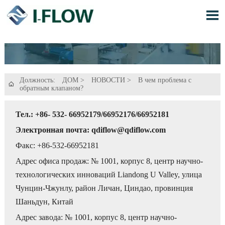

Должность:
ДОМ
>
НОВОСТИ
>
В чем проблема с

обратным клапаном?
Тел.: +86- 532- 66952179/66952176/66952181
Электронная почта: qdiflow@qdiflow.com
Факс: +86-532-66952181
Адрес офиса продаж: № 1001, корпус 8, центр научно-
технологических инноваций Liandong U Valley, улица
Чунцин-Чжунлу, район Личан, Циндао, провинция
Шаньдун, Китай
Адрес завода: № 1001, корпус 8, центр научно-