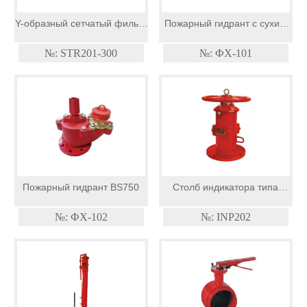
Y-образный сетчатый фильтр
Пожарный гидрант с сухим
класса 300
стволом
№: STR201-300
№: ФХ-101
Пожарный гидрант BS750
Столб индикатора типа
стены
№: ФХ-102
№: INP202