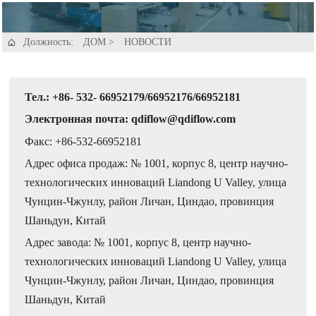
Должность:
ДОМ
>
НОВОСТИ

Тел.: +86- 532- 66952179/66952176/66952181
Электронная почта: qdiflow@qdiflow.com
Факс: +86-532-66952181
Адрес офиса продаж: № 1001, корпус 8, центр научно-
технологических инноваций Liandong U Valley, улица
Чунцин-Чжунлу, район Личан, Циндао, провинция
Шаньдун, Китай
Адрес завода: № 1001, корпус 8, центр научно-
технологических инноваций Liandong U Valley, улица
Чунцин-Чжунлу, район Личан, Циндао, провинция
Шаньдун, Китай