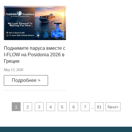
Поднимите паруса вместе с
I-FLOW на Posidonia 2026 в
Греции
May 13, 2026
Подробнее >
1
2
3
4
5
6
7
81
Next
>
...