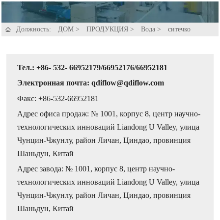
Должность:
ДОМ
>
ПРОДУКЦИЯ
>
Вода
>
ситечко

Тел.: +86- 532- 66952179/66952176/66952181
Электронная почта: qdiflow@qdiflow.com
Факс: +86-532-66952181
Адрес офиса продаж: № 1001, корпус 8, центр научно-
технологических инноваций Liandong U Valley, улица
Чунцин-Чжунлу, район Личан, Циндао, провинция
Шаньдун, Китай
Адрес завода: № 1001, корпус 8, центр научно-
технологических инноваций Liandong U Valley, улица
Чунцин-Чжунлу, район Личан, Циндао, провинция
Шаньдун, Китай