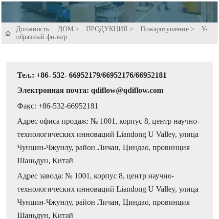
Должность:
ДОМ
>
ПРОДУКЦИЯ
>
Пожаротушение
>
Y-

образный фильтр
Тел.: +86- 532- 66952179/66952176/66952181
Электронная почта: qdiflow@qdiflow.com
Факс: +86-532-66952181
Адрес офиса продаж: № 1001, корпус 8, центр научно-
технологических инноваций Liandong U Valley, улица
Чунцин-Чжунлу, район Личан, Циндао, провинция
Шаньдун, Китай
Адрес завода: № 1001, корпус 8, центр научно-
технологических инноваций Liandong U Valley, улица
Чунцин-Чжунлу, район Личан, Циндао, провинция
Шаньдун, Китай