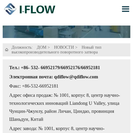

Должность:
ДОМ
>
НОВОСТИ
>
Новый тип

высокопроизводительного поворотного затвора
Тел.: +86- 532- 66952179/66952176/66952181
Электронная почта: qdiflow@qdiflow.com
Факс: +86-532-66952181
Адрес офиса продаж: № 1001, корпус 8, центр научно-
технологических инноваций Liandong U Valley, улица
Чунцин-Чжунлу, район Личан, Циндао, провинция
Шаньдун, Китай
Адрес завода: № 1001, корпус 8, центр научно-