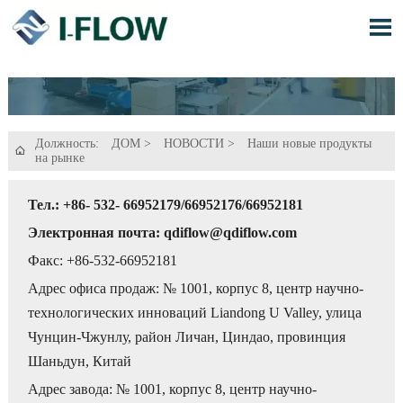

Должность:
ДОМ
>
НОВОСТИ
>
Наши новые продукты

на рынке
Тел.: +86- 532- 66952179/66952176/66952181
Электронная почта: qdiflow@qdiflow.com
Факс: +86-532-66952181
Адрес офиса продаж: № 1001, корпус 8, центр научно-
технологических инноваций Liandong U Valley, улица
Чунцин-Чжунлу, район Личан, Циндао, провинция
Шаньдун, Китай
Адрес завода: № 1001, корпус 8, центр научно-