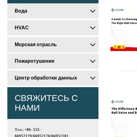
Вода

HVAC

Морская отрасль

Пожаротушение

Центр обработки данных

СВЯЖИТЕСЬ С
НАМИ
Тел.: +86- 532-
66952179/66952176/66952181