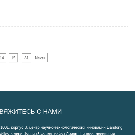
>
14
15
81
Next
...
ВЯЖИТЕСЬ С НАМИ
1001, корпус 8, центр научно-технологических инноваций Liandong
Valley, улица Чунцин-Чжунлу, район Личан, Циндао, провинция