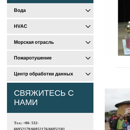
Вода

HVAC

Морская отрасль

Пожаротушение

Центр обработки данных

СВЯЖИТЕСЬ С
НАМИ
Тел.: +86- 532-
66952179/66952176/66952181