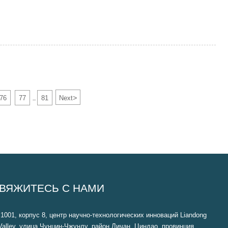
>
76
77
81
Next
...
ВЯЖИТЕСЬ С НАМИ
1001, корпус 8, центр научно-технологических инноваций Liandong
Valley, улица Чунцин-Чжунлу, район Личан, Циндао, провинция