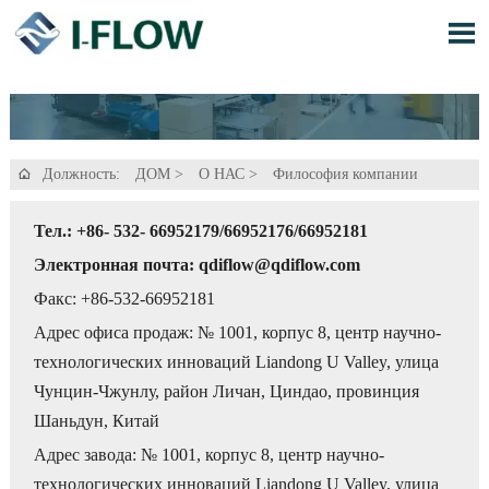

Должность:
ДОМ
>
О НАС
>
Философия компании

Тел.: +86- 532- 66952179/66952176/66952181
Электронная почта: qdiflow@qdiflow.com
Факс: +86-532-66952181
Адрес офиса продаж: № 1001, корпус 8, центр научно-
технологических инноваций Liandong U Valley, улица
Чунцин-Чжунлу, район Личан, Циндао, провинция
Шаньдун, Китай
Адрес завода: № 1001, корпус 8, центр научно-
технологических инноваций Liandong U Valley, улица