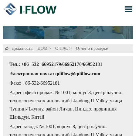

Должность:
ДОМ
>
О НАС
>
Отчет о проверке

Тел.: +86- 532- 66952179/66952176/66952181
Электронная почта: qdiflow@qdiflow.com
Факс: +86-532-66952181
Адрес офиса продаж: № 1001, корпус 8, центр научно-
технологических инноваций Liandong U Valley, улица
Чунцин-Чжунлу, район Личан, Циндао, провинция
Шаньдун, Китай
Адрес завода: № 1001, корпус 8, центр научно-
технологических инноваций Liandong U Valley, улица