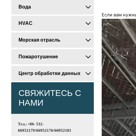
Вода

Если вам нужны
HVAC

Морская отрасль

Пожаротушение

Центр обработки данных

СВЯЖИТЕСЬ С
НАМИ
Тел.: +86- 532-
66952179/66952176/66952181