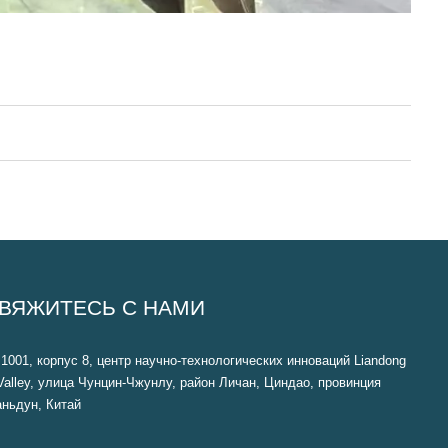
ВЯЖИТЕСЬ С НАМИ
1001, корпус 8, центр научно-технологических инноваций Liandong
Valley, улица Чунцин-Чжунлу, район Личан, Циндао, провинция
ньдун, Китай