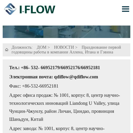

Должность:
ДОМ
>
НОВОСТИ
>
Празднование первой

годовщины работы в компании Аллена, Итана и Гэвина
Тел.: +86- 532- 66952179/66952176/66952181
Электронная почта: qdiflow@qdiflow.com
Факс: +86-532-66952181
Адрес офиса продаж: № 1001, корпус 8, центр научно-
технологических инноваций Liandong U Valley, улица
Чунцин-Чжунлу, район Личан, Циндао, провинция
Шаньдун, Китай
Адрес завода: № 1001, корпус 8, центр научно-