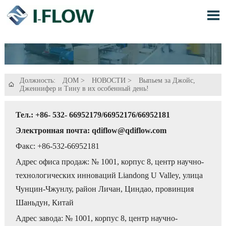

Должность:
ДОМ
>
НОВОСТИ
>
Выпьем за Джойс,

Дженнифер и Тину в их особенный день!
Тел.: +86- 532- 66952179/66952176/66952181
Электронная почта: qdiflow@qdiflow.com
Факс: +86-532-66952181
Адрес офиса продаж: № 1001, корпус 8, центр научно-
технологических инноваций Liandong U Valley, улица
Чунцин-Чжунлу, район Личан, Циндао, провинция
Шаньдун, Китай
Адрес завода: № 1001, корпус 8, центр научно-