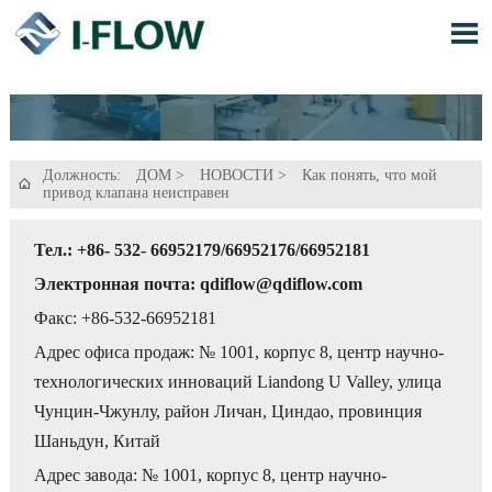

Должность:
ДОМ
>
НОВОСТИ
>
Как понять, что мой

привод клапана неисправен
Тел.: +86- 532- 66952179/66952176/66952181
Электронная почта: qdiflow@qdiflow.com
Факс: +86-532-66952181
Адрес офиса продаж: № 1001, корпус 8, центр научно-
технологических инноваций Liandong U Valley, улица
Чунцин-Чжунлу, район Личан, Циндао, провинция
Шаньдун, Китай
Адрес завода: № 1001, корпус 8, центр научно-