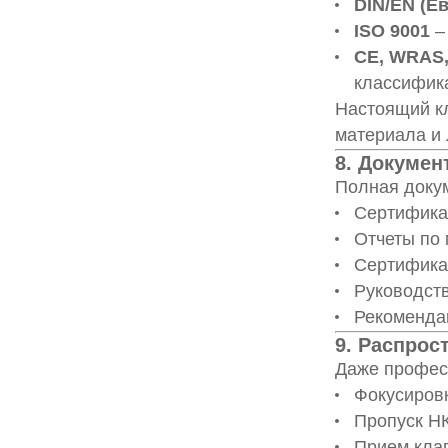
DIN/EN (Е
ISO 9001
–
CE, WRAS,
классифик
Настоящий кл
материала и 
8. Докумен
Полная докум
Сертифика
Отчеты по
Сертифика
Руководств
Рекоменда
9. Распрос
Даже профес
Фокусировк
Пропуск НК
Прием кла