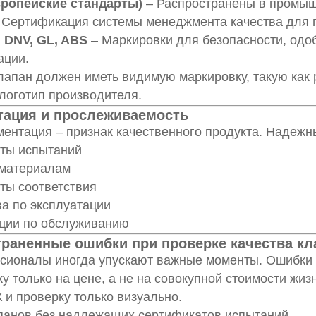
вропейские стандарты)
– Распространены в промыш
 Сертификация системы менеджмента качества для 
 DNV, GL, ABS
– Маркировки для безопасности, одо
ации.
апан должен иметь видимую маркировку, такую как 
логотип производителя.
тация и прослеживаемость
ентация – признак качественного продукта. Надеж
ты испытаний
 материалам
ты соответствия
а по эксплуатации
ции по обслуживанию
траненные ошибки при проверке качества к
сионалы иногда упускают важные моменты. Ошибки
у только на цене, а не на совокупной стоимости жиз
 и проверку только визуально.
панов без надлежащих сертификатов испытаний.