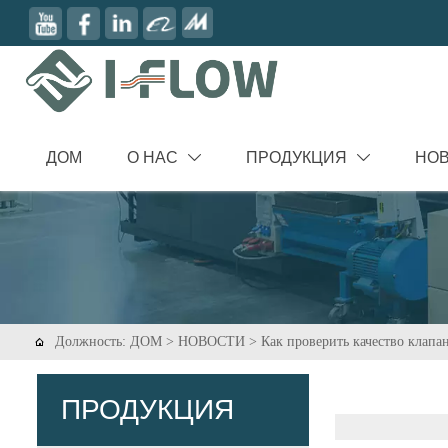
ДОМ
О НАС
ПРОДУКЦИЯ
НО


Должность:
ДОМ
>
НОВОСТИ
>
Как проверить качество клапа

ПРОДУКЦИЯ