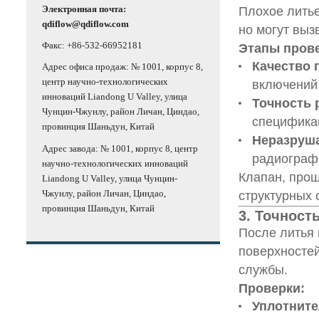
Электронная почта:
Плохое литье
qdiflow@qdiflow.com
но могут выз
Факс: +86-532-66952181
Этапы пров
Качество 
Адрес офиса продаж: № 1001, корпус 8,
центр научно-технологических
включений
инноваций Liandong U Valley, улица
Точность 
Чунцин-Чжунлу, район Личан, Циндао,
специфика
провинция Шаньдун, Китай
Неразруша
Адрес завода: № 1001, корпус 8, центр
радиограф
научно-технологических инноваций
Клапан, прош
Liandong U Valley, улица Чунцин-
Чжунлу, район Личан, Циндао,
структурных 
провинция Шаньдун, Китай
3. Точност
После литья 
поверхностей
службы.
Проверки:
Уплотнит