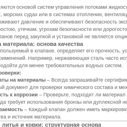
яются основой систем управления потоками жидкосте
, морских судах или в системах отопления, вентиля
рживают давление и обеспечивают безопасность экс
ростою, утечкам, угрозам безопасности или дорогост
панов перед закупкой и установкой не является опц
а материала: основа качества
пользуемый в клапане, определяет его прочность, ус
рименений. Например, нержавеющая сталь часто испо
подойти для менее требовательных водных систем.
роверки:
аты на материалы
– Всегда запрашивайте сертифик
й документ для проверки химического состава и мех
сть к коррозии
– Проверьте, подходит ли материал
да требует использования бронзы или дуплексной 
ваемость
– Каждый клапан должен иметь маркировк
ва и источник материала.
о литья и ковки: структурная основа