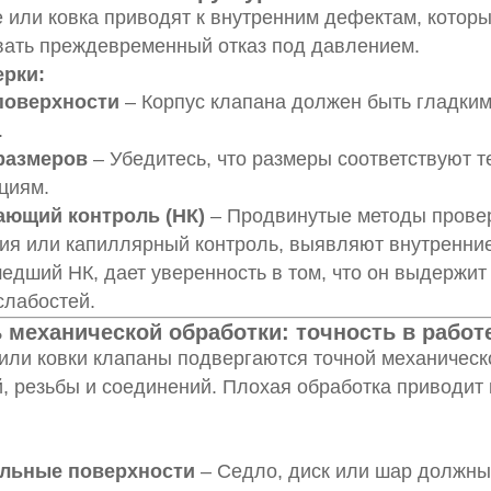
 или ковка приводят к внутренним дефектам, которы
вать преждевременный отказ под давлением.
ерки:
поверхности
– Корпус клапана должен быть гладким
.
размеров
– Убедитесь, что размеры соответствуют 
циям.
ющий контроль (НК)
– Продвинутые методы проверк
ия или капиллярный контроль, выявляют внутренни
едший НК, дает уверенность в том, что он выдержи
слабостей.
ь механической обработки: точность в работ
или ковки клапаны подвергаются точной механическ
, резьбы и соединений. Плохая обработка приводит 
ельные поверхности
– Седло, диск или шар должны