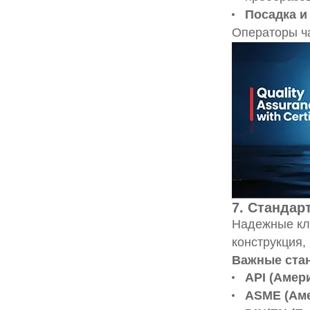
Посадка и
Операторы ча
7. Стандар
Надежные кл
конструкция,
Важные ста
API (Амер
ASME (Аме