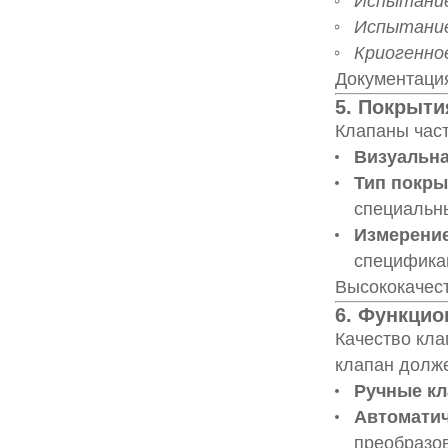
Испытание
Испытание
Криогенно
Документация
5. Покрыти
Клапаны част
Визуальна
Тип покры
специальн
Измерени
специфика
Высококачест
6. Функцио
Качество кла
клапан долже
Ручные к
Автоматич
преобразо