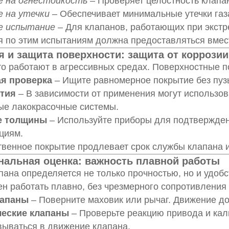
 на огнестойкость
– Проверяет целостность клапан
 на утечки
– Обеспечивает минимальные утечки газ
е испытание
– Для клапанов, работающих при экстр
 по этим испытаниям должна предоставляться вмест
я и защита поверхности: защита от коррозии
о работают в агрессивных средах. Поверхностные п
я проверка
– Ищите равномерное покрытие без пуз
тия
– В зависимости от применения могут использо
ые лакокрасочные системы.
е толщины
– Используйте приборы для подтвержден
циям.
венное покрытие продлевает срок службы клапана и
нальная оценка: важность плавной работы
пана определяется не только прочностью, но и удо
н работать плавно, без чрезмерного сопротивления
лапаны
– Поверните маховик или рычаг. Движение д
еские клапаны
– Проверьте реакцию привода и кал
вываться в движение клапана.