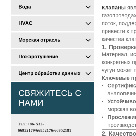
Вода
Клапаны
явл

газопроводах
поток, подде
HVAC

привести к п
качества кла
Морская отрасль

1. Проверк
Материал, ис
Пожаротушение

конкретных п
чугун может 
Центр обработки данных

Ключевые п
Сертифик
СВЯЖИТЕСЬ С
аналогичны
НАМИ
Устойчиво
морская во
Прослежи
Тел.: +86- 532-
производст
66952179/66952176/66952181
2. Качеств