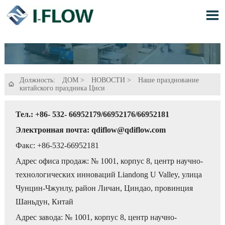

Должность:
ДОМ
>
НОВОСТИ
>
Наше празднование

китайского праздника Циси
Тел.: +86- 532- 66952179/66952176/66952181
Электронная почта: qdiflow@qdiflow.com
Факс: +86-532-66952181
Адрес офиса продаж: № 1001, корпус 8, центр научно-
технологических инноваций Liandong U Valley, улица
Чунцин-Чжунлу, район Личан, Циндао, провинция
Шаньдун, Китай
Адрес завода: № 1001, корпус 8, центр научно-