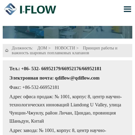

Должность:
ДОМ
>
НОВОСТИ
>
Принцип работы и

важность шаровых поплавковых клапанов
Тел.: +86- 532- 66952179/66952176/66952181
Электронная почта: qdiflow@qdiflow.com
Факс: +86-532-66952181
Адрес офиса продаж: № 1001, корпус 8, центр научно-
технологических инноваций Liandong U Valley, улица
Чунцин-Чжунлу, район Личан, Циндао, провинция
Шаньдун, Китай
Адрес завода: № 1001, корпус 8, центр научно-