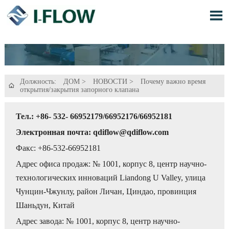

Должность:
ДОМ
>
НОВОСТИ
>
Почему важно время

открытия/закрытия запорного клапана
Тел.: +86- 532- 66952179/66952176/66952181
Электронная почта: qdiflow@qdiflow.com
Факс: +86-532-66952181
Адрес офиса продаж: № 1001, корпус 8, центр научно-
технологических инноваций Liandong U Valley, улица
Чунцин-Чжунлу, район Личан, Циндао, провинция
Шаньдун, Китай
Адрес завода: № 1001, корпус 8, центр научно-