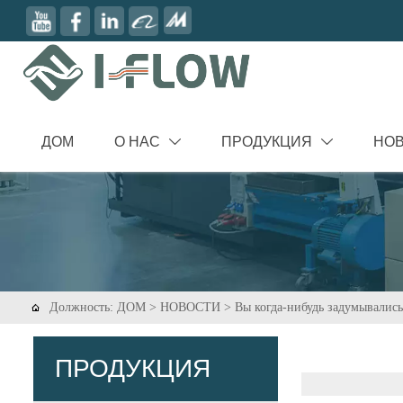
ДОМ
О НАС
ПРОДУКЦИЯ
НО


Должность:
ДОМ
>
НОВОСТИ
>
Вы когда-нибудь задумывалис

ПРОДУКЦИЯ