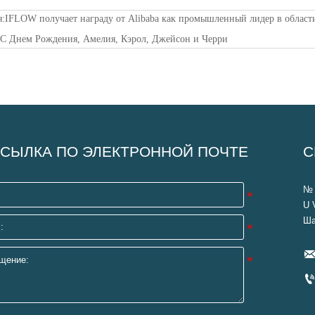
я:
IFLOW получает награду от Alibaba как промышленный лидер в област
:
С Днем Рождения, Амелия, Кэрол, Джейсон и Черри
СЫЛКА ПО ЭЛЕКТРОННОЙ ПОЧТЕ
С
№ 
U 
Ша