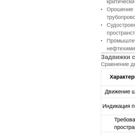
критически
Орошение 
трубопров
Судостроен
пространст
Промышлен
нефтехимич
Задвижки 
Сравнение дв
Характер
Движение 
Индикация 
Требова
простра