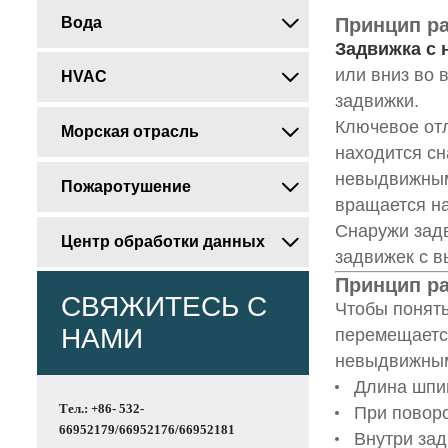
Принцип р
Вода

Задвижка с
или вниз во 
HVAC

задвижки.
Ключевое от
Морская отрасль

находится сн
невыдвижным
Пожаротушение

вращается на
Снаружи задв
Центр обработки данных

задвижек с 
Принцип р
СВЯЖИТЕСЬ С
Чтобы понять
НАМИ
перемещается
невыдвижным
Длина шпин
Тел.: +86- 532-
При поворо
66952179/66952176/66952181
Внутри зад