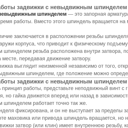
аботы задвижки с невыдвижным шпинделем
 невыдвижным шпинделем
— это запорная арматур
время работы. Вместо этого шпиндель вращается на 
личие заключается в расположении резьбы шпиндел
аружи корпуса, что приводит к физическому подъему
 шпинделем резьба расположена внутри затвора, п
 месте, передавая движение затвору.
ижка выглядит неизменной независимо от того, откр
выдвижным шпинделем, где положение можно опреде
аботы задвижки с невыдвижным шпинделем
 принцип работы, представьте неподвижный винт с г
, но гайка движется вперед или назад в зависимос
 шпинделем работает точно так же.
деля фиксирована, и он не выступает за пределы з
те маховика или привода шпиндель вращается, но 
вижки затвор (или клин) имеет внутреннюю резьбу, 