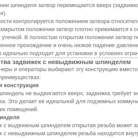
ии шпинделя затвор перемещается вверх (задвижка 
я).
ости контролируется положением затвора относител
закрытом положении затвор плотно прижимается к с
утечкой. В полностью открытом положении затвор п
енное прохождение и очень низкое падение давлени
то идеально подходит для установки в условиях огра
тва задвижек с невыдвижным шпинделем
неры и операторы выбирают эту конструкцию вмест
 преимуществах:
я конструкция
шпиндель не выдвигается вверх, задвижка требует з
ва. Это делает ее идеальной для подземных коммуни
их помещений.
инделя
х с выдвижным шпинделем открытая резьба может за
х с невыдвижным шпинделем резьба находится внут