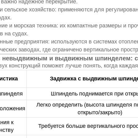
 важно надежное перекрытие.
и сельское хозяйство: применяются для регулирова
одах.
ие и морская техника: их компактные размеры и пр
в на судах.
ные предприятия: используются в системах отоплен
еских заводах, где ограничено вертикальное простр
с невыдвижным и выдвижным шпинделем: с
ух конструкций поможет лучше понять, когда каждая
истика
Задвижка с выдвижным шпинд
шпинделя
Шпиндель поднимается при откр
Легко определить (высота шпинделя п
положения
открыто/закрыто)
ния к
Требуется больше вертикального про
нству