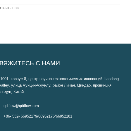
и клапанов.
ВЯЖИТЕСЬ С НАМИ
1001, корпус 8, центр научно-технологических инноваций Liandong
Valley, улица Чунцин-Чжунлу, район Личан, Циндао, провинция
ньдун, Китай

qdiflow@qdiflow.com

+86- 532- 66952179/66952176/66952181