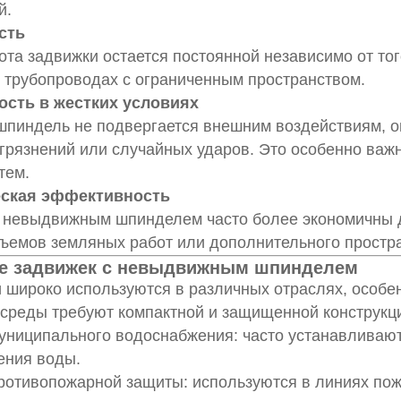
й.
сть
та задвижки остается постоянной независимо от того
в трубопроводах с ограниченным пространством.
ость в жестких условиях
шпиндель не подвергается внешним воздействиям, о
агрязнений или случайных ударов. Это особенно ва
тем.
ская эффективность
 невыдвижным шпинделем часто более экономичны дл
ъемов земляных работ или дополнительного простра
е задвижек с невыдвижным шпинделем
 широко используются в различных отраслях, особен
среды требуют компактной и защищенной конструкци
униципального водоснабжения: часто устанавливают
ения воды.
отивопожарной защиты: используются в линиях пож