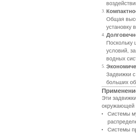
воздействи
Компактно
Общая высо
установку 
Долговечн
Поскольку 
условий, з
водных сис
Экономиче
Задвижки с
больших об
Применени
Эти задвижки
окружающей 
Системы м
распредел
Системы пр