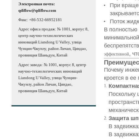
Электронная почта:
При вращен
qdiflow@qdiflow.com
закрываетс
Факс: +86-532-66952181
Поток жидк
В полностью 
Адрес офиса продаж: № 1001, корпус 8,
центр научно-технологических
минимальной 
инноваций Liandong U Valley, улица
беспрепятств
Чунцин-Чжунлу, район Личан, Циндао,
, ч
эффективной
провинция Шаньдун, Китай
Преимущес
Адрес завода: № 1001, корпус 8, центр
Почему инже
научно-технологических инноваций
кроется в ее
Liandong U Valley, улица Чунцин-
Чжунлу, район Личан, Циндао,
Компактна
провинция Шаньдун, Китай
Поскольку 
пространст
механическ
Защита шп
В задвижка
В задвижка