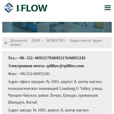

Должность:
ДОМ
>
НОВОСТИ
>
Будьте вместе, будьте

лучше!
Тел.: +86- 532- 66952179/66952176/66952181
Электронная почта: qdiflow@qdiflow.com
Факс: +86-532-66952181
Адрес офиса продаж: № 1001, корпус 8, центр научно-
технологических инноваций Liandong U Valley, улица
Чунцин-Чжунлу, район Личан, Циндао, провинция
Шаньдун, Китай
Адрес завода: № 1001, корпус 8, центр научно-