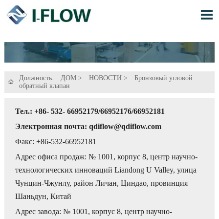

Должность:
ДОМ
>
НОВОСТИ
>
Бронзовый угловой

обратный клапан
Тел.: +86- 532- 66952179/66952176/66952181
Электронная почта: qdiflow@qdiflow.com
Факс: +86-532-66952181
Адрес офиса продаж: № 1001, корпус 8, центр научно-
технологических инноваций Liandong U Valley, улица
Чунцин-Чжунлу, район Личан, Циндао, провинция
Шаньдун, Китай
Адрес завода: № 1001, корпус 8, центр научно-