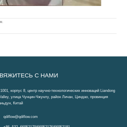
м.
ВЯЖИТЕСЬ С НАМИ
1001, корпус 8, центр научно-технологических инноваций Liandong
Valley, улица Чунцин-Чжунлу, район Личан, Циндао, провинция
ньдун, Китай

qdiflow@qdiflow.com

+86- 532- 66952179/66952176/66952181