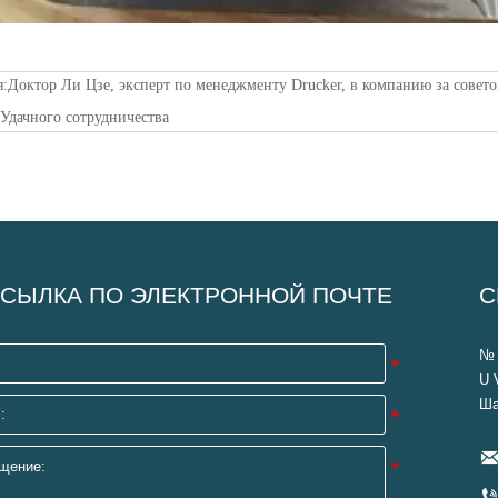
я:
Доктор Ли Цзе, эксперт по менеджменту Drucker, в компанию за совето
:
Удачного сотрудничества
СЫЛКА ПО ЭЛЕКТРОННОЙ ПОЧТЕ
С
№ 
U 
Ша