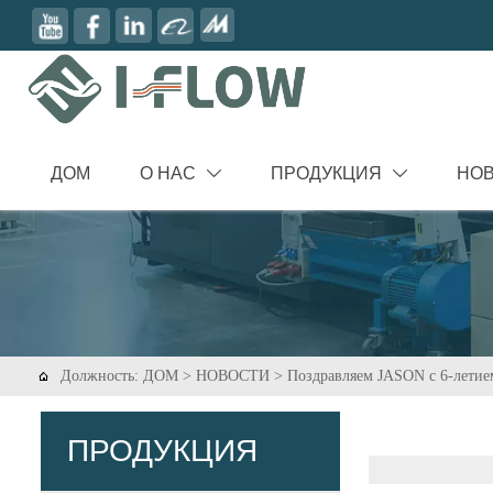
ДОМ
О НАС
ПРОДУКЦИЯ
НО


Должность:
ДОМ
>
НОВОСТИ
>
Поздравляем JASON с 6-летие

ПРОДУКЦИЯ