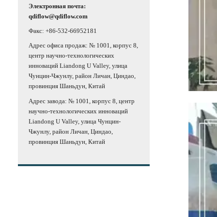
Электронная почта:
qdiflow@qdiflow.com
Факс: +86-532-66952181
Адрес офиса продаж: № 1001, корпус 8,
центр научно-технологических
инноваций Liandong U Valley, улица
Чунцин-Чжунлу, район Личан, Циндао,
провинция Шаньдун, Китай
Адрес завода: № 1001, корпус 8, центр
научно-технологических инноваций
Liandong U Valley, улица Чунцин-
Чжунлу, район Личан, Циндао,
провинция Шаньдун, Китай