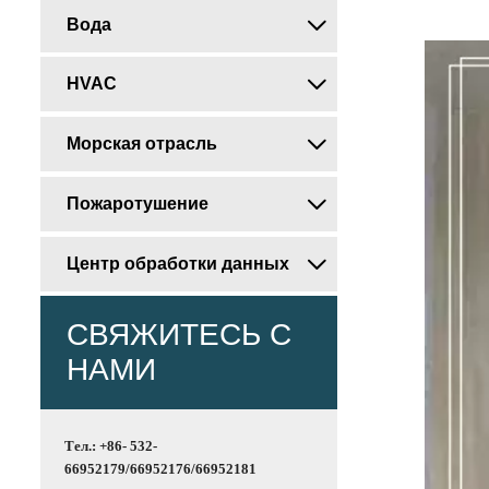
Вода

HVAC

Морская отрасль

Пожаротушение

Центр обработки данных

СВЯЖИТЕСЬ С
НАМИ
Тел.: +86- 532-
66952179/66952176/66952181