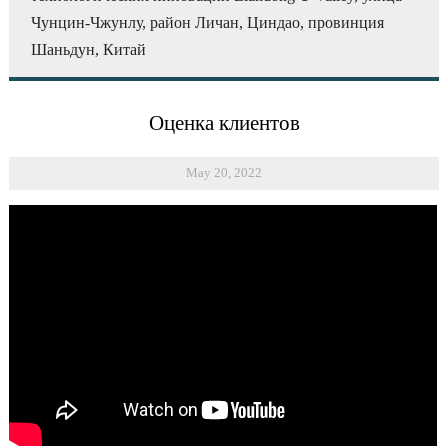
Чунцин-Чжунлу, район Личан, Циндао, провинция
Шаньдун, Китай
Оценка клиентов
May 20, 2022