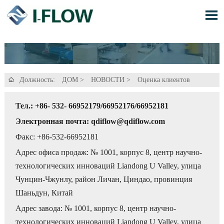

Должность:
ДОМ
>
НОВОСТИ
>
Оценка клиентов

Тел.: +86- 532- 66952179/66952176/66952181
Электронная почта: qdiflow@qdiflow.com
Факс: +86-532-66952181
Адрес офиса продаж: № 1001, корпус 8, центр научно-
технологических инноваций Liandong U Valley, улица
Чунцин-Чжунлу, район Личан, Циндао, провинция
Шаньдун, Китай
Адрес завода: № 1001, корпус 8, центр научно-
технологических инноваций Liandong U Valley, улица