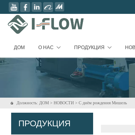
ДОМ
О НАС
ПРОДУКЦИЯ
НО


Должность:
ДОМ
>
НОВОСТИ
>
С днём рождения Мишель

ПРОДУКЦИЯ