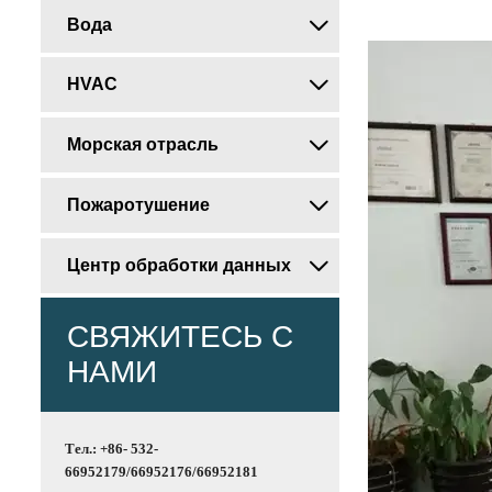
Вода

HVAC

Морская отрасль

Пожаротушение

Центр обработки данных

СВЯЖИТЕСЬ С
НАМИ
Тел.: +86- 532-
66952179/66952176/66952181