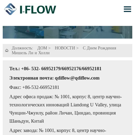

Должность:
ДОМ
>
НОВОСТИ
>
С Днем Рождения

Мишель Ли и Холли
Тел.: +86- 532- 66952179/66952176/66952181
Электронная почта: qdiflow@qdiflow.com
Факс: +86-532-66952181
Адрес офиса продаж: № 1001, корпус 8, центр научно-
технологических инноваций Liandong U Valley, улица
Чунцин-Чжунлу, район Личан, Циндао, провинция
Шаньдун, Китай
Адрес завода: № 1001, корпус 8, центр научно-