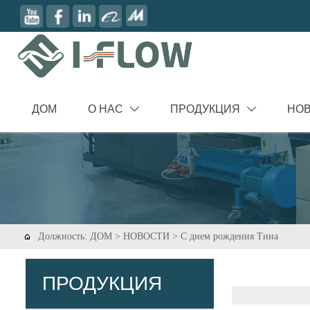
ДОМ
О НАС
ПРОДУКЦИЯ
НО


Должность:
ДОМ
>
НОВОСТИ
>
С днем рождения Тина

ПРОДУКЦИЯ