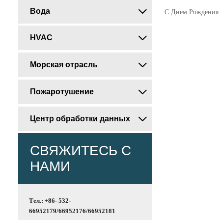
Вода

С Днем Рождения 
HVAC

Морская отрасль

Пожаротушение

Центр обработки данных

СВЯЖИТЕСЬ С
НАМИ
Тел.: +86- 532-
66952179/66952176/66952181