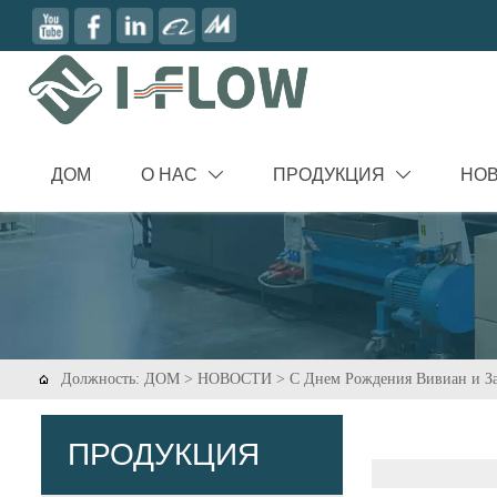
ДОМ
О НАС
ПРОДУКЦИЯ
НО


Должность:
ДОМ
>
НОВОСТИ
>
С Днем Рождения Вивиан и З

ПРОДУКЦИЯ