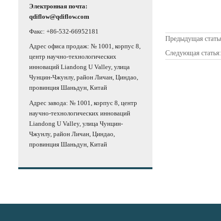
Электронная почта:
qdiflow@qdiflow.com
Факс: +86-532-66952181
Предыдущая стать
Адрес офиса продаж: № 1001, корпус 8,
Следующая статья
центр научно-технологических
инноваций Liandong U Valley, улица
Чунцин-Чжунлу, район Личан, Циндао,
провинция Шаньдун, Китай
Адрес завода: № 1001, корпус 8, центр
научно-технологических инноваций
Liandong U Valley, улица Чунцин-
Чжунлу, район Личан, Циндао,
провинция Шаньдун, Китай