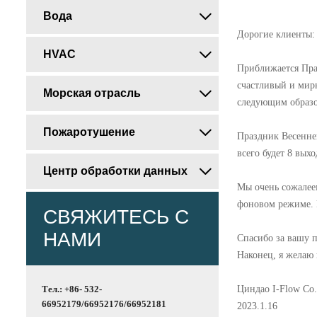
Вода

Дорогие клиенты:
HVAC

Приближается Пра
счастливый и мир
Морская отрасль

следующим образ
Пожаротушение

Праздник Весеннег
всего будет 8 вых
Центр обработки данных

Мы очень сожалеем
фоновом режиме. 
СВЯЖИТЕСЬ С
НАМИ
Спасибо за вашу п
Наконец, я желаю 
Циндао I-Flow Co.
Тел.: +86- 532-
66952179/66952176/66952181
2023.1.16