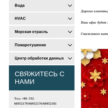
Вода

Дорогие клиенты
HVAC

Наш офис будет з
Морская отрасль

Счастливого кита
Пожаротушение

Центр обработки данных

СВЯЖИТЕСЬ С
НАМИ
Тел.: +86- 532-
66952179/66952176/66952181