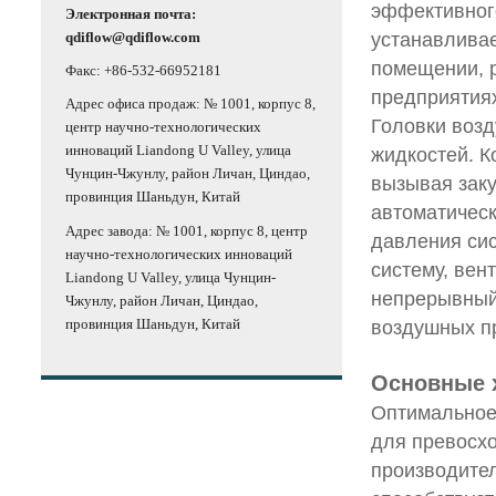
эффективног
Электронная почта:
qdiflow@qdiflow.com
устанавливае
помещении, 
Факс: +86-532-66952181
предприятия
Адрес офиса продаж: № 1001, корпус 8,
Головки возд
центр научно-технологических
инноваций Liandong U Valley, улица
жидкостей. К
Чунцин-Чжунлу, район Личан, Циндао,
вызывая заку
провинция Шаньдун, Китай
автоматическ
Адрес завода: № 1001, корпус 8, центр
давления сис
научно-технологических инноваций
систему, вен
Liandong U Valley, улица Чунцин-
непрерывный
Чжунлу, район Личан, Циндао,
провинция Шаньдун, Китай
воздушных п
Основные 
Оптимальное
для превосхо
производите