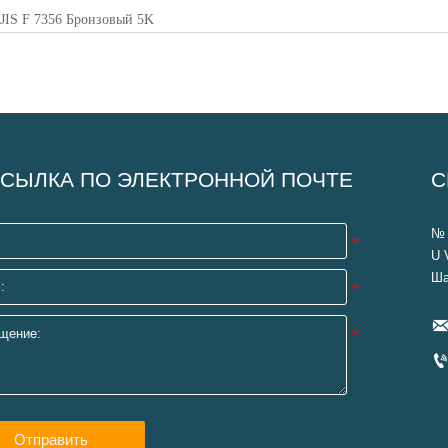
:
JIS F 7356 Бронзовый 5K
СЫЛКА ПО ЭЛЕКТРОННОЙ ПОЧТЕ
С
№ 
U 
Ша
Отправить