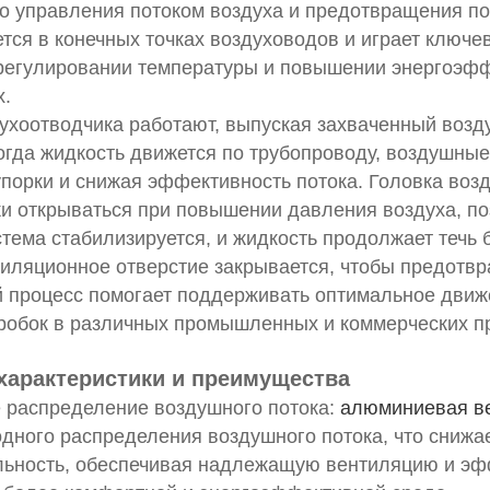
о управления потоком воздуха и предотвращения п
тся в конечных точках воздуховодов и играет ключе
регулировании температуры и повышении энергоэфф
х.
ухоотводчика работают, выпуская захваченный возд
огда жидкость движется по трубопроводу, воздушные
порки и снижая эффективность потока. Головка возд
и открываться при повышении давления воздуха, по
тема стабилизируется, и жидкость продолжает течь 
тиляционное отверстие закрывается, чтобы предотв
 процесс помогает поддерживать оптимальное движ
робок в различных промышленных и коммерческих п
характеристики и преимущества
 распределение воздушного потока:
алюминиевая ве
дного распределения воздушного потока, что снижае
льность, обеспечивая надлежащую вентиляцию и эф