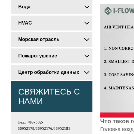
Вода

HVAC

Морская отрасль

Пожаротушение

Центр обработки данных

СВЯЖИТЕСЬ С
НАМИ
Что такое 
Тел.: +86- 532-
Головка воз
66952179/66952176/66952181