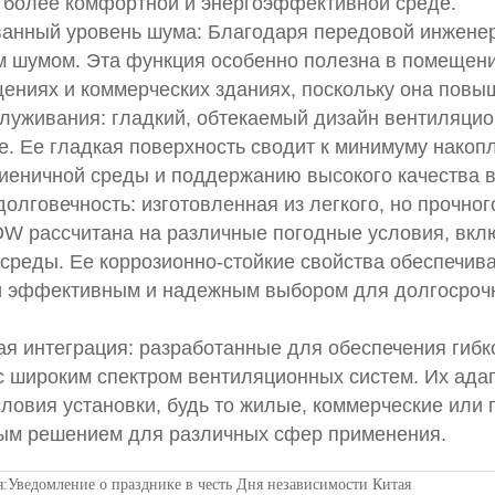
 более комфортной и энергоэффективной среде.
анный уровень шума: Благодаря передовой инженер
шумом. Эта функция особенно полезна в помещения
ениях и коммерческих зданиях, поскольку она повы
луживания: гладкий, обтекаемый дизайн вентиляцион
. Ее гладкая поверхность сводит к минимуму накоп
иеничной среды и поддержанию высокого качества в
долговечность: изготовленная из легкого, но прочн
OW рассчитана на различные погодные условия, вкл
реды. Ее коррозионно-стойкие свойства обеспечива
и эффективным и надежным выбором для долгосрочн
я интеграция: разработанные для обеспечения гиб
 широким спектром вентиляционных систем. Их адап
ловия установки, будь то жилые, коммерческие или
ым решением для различных сфер применения.
я:
Уведомление о празднике в честь Дня независимости Китая