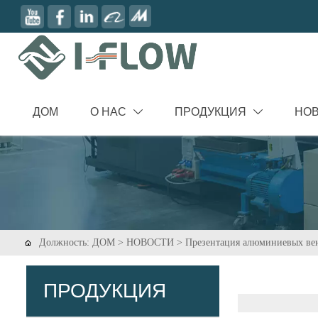
ДОМ
О НАС
ПРОДУКЦИЯ
НО


Должность:
ДОМ
>
НОВОСТИ
>
Презентация алюминиевых ве

ПРОДУКЦИЯ