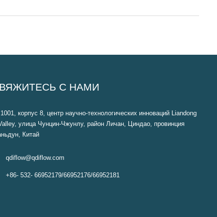
ВЯЖИТЕСЬ С НАМИ
1001, корпус 8, центр научно-технологических инноваций Liandong
Valley, улица Чунцин-Чжунлу, район Личан, Циндао, провинция
ньдун, Китай

qdiflow@qdiflow.com

+86- 532- 66952179/66952176/66952181