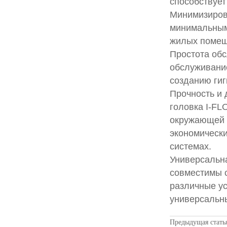
способствует
Минимизиров
минимальным 
жилых помещ
Простота обс
обслуживание
созданию гиг
Прочность и 
головка I-FL
окружающей с
экономическ
системах.
Универсальна
совместимы с
различные ус
универсальн
Предыдущая стать