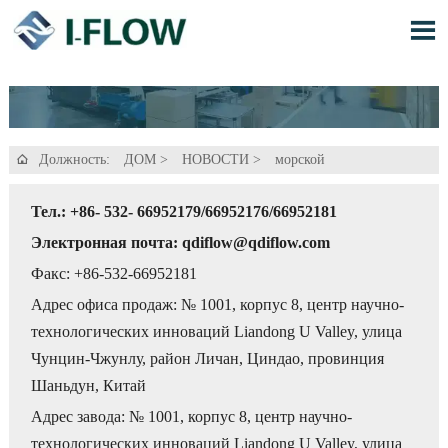

Должность:
ДОМ
>
НОВОСТИ
>
морской

Тел.: +86- 532- 66952179/66952176/66952181
Электронная почта: qdiflow@qdiflow.com
Факс: +86-532-66952181
Адрес офиса продаж: № 1001, корпус 8, центр научно-
технологических инноваций Liandong U Valley, улица
Чунцин-Чжунлу, район Личан, Циндао, провинция
Шаньдун, Китай
Адрес завода: № 1001, корпус 8, центр научно-
технологических инноваций Liandong U Valley, улица