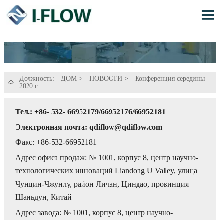

Должность:
ДОМ
>
НОВОСТИ
>
Конференция середины

2020 г.
Тел.: +86- 532- 66952179/66952176/66952181
Электронная почта: qdiflow@qdiflow.com
Факс: +86-532-66952181
Адрес офиса продаж: № 1001, корпус 8, центр научно-
технологических инноваций Liandong U Valley, улица
Чунцин-Чжунлу, район Личан, Циндао, провинция
Шаньдун, Китай
Адрес завода: № 1001, корпус 8, центр научно-