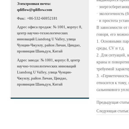
Электронная почта:
· энергосберегающ
qdiflow@qdiflow.com
· экологичность (
Факс: +86-532-66952181
· и простота уста
Адрес офиса продаж: № 1001, корпус 8,
В зависимости от
центр научно-технологических
говоря, его можно
инноваций Liandong U Valley, улица
1. Основными пар
Чунцин-Чжунлу, район Личан, Циндао,
среды, CV и т.д.
провинция Шаньдун, Китай
2. Для ситуаций, 
Адрес завода: № 1001, корпус 8, центр
краны и поворотны
научно-технологических инноваций
требуемой характе
Liandong U Valley, улица Чунцин-
3. «Герметичность
Чжунлу, район Личан, Циндао,
относится к тому,
провинция Шаньдун, Китай
сальникового упло
Предыдущая стать
Следующая статья