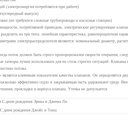
ий (электроэнергия потребляется при работе)
безуглеродный выпуск)
новки (не требуются сложные трубопроводы и насосные станции)
 мощности, потребляемой приводом, электрические регулирующие клапа
 разделить на три типа: линейная характеристика, равнопроцентная хара
аметрами электрораспределителя являются: номинальный диаметр, расче
когда поток должен быть строго пропорционален скорости открытия, сл
е затворы лучше использовать для не столь строгих ситуаций. Клапаны 
ристике потока.
» является ключевым показателем качества клапанов. Он определяется 
 насколько эффективно седло и закрывающая часть удерживают среду. Вн
тнения, прокладки и корпуса клапана. Утечка не допускается.
я:
С днем рождения Эрика и Джима Ли.
:
С днем рождения Джойс и Тина