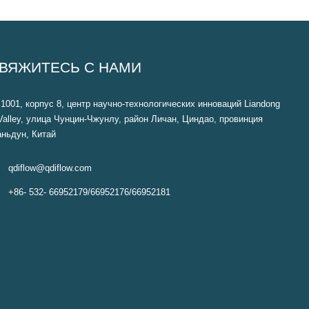
ВЯЖИТЕСЬ С НАМИ
1001, корпус 8, центр научно-технологических инноваций Liandong
Valley, улица Чунцин-Чжунлу, район Личан, Циндао, провинция
ньдун, Китай

qdiflow@qdiflow.com

+86- 532- 66952179/66952176/66952181