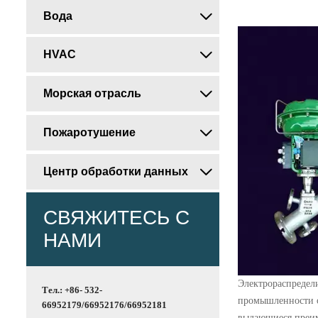
Вода

HVAC

Морская отрасль

Пожаротушение

Центр обработки данных

СВЯЖИТЕСЬ С
НАМИ
Электрораспредел
Тел.: +86- 532-
промышленности о
66952179/66952176/66952181
выдающиеся преи