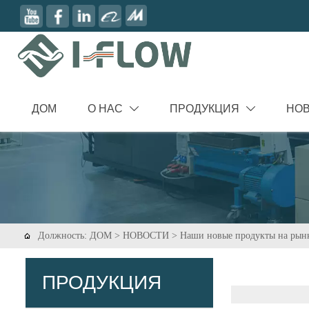
ДОМ
О НАС
ПРОДУКЦИЯ
НО


Должность:
ДОМ
>
НОВОСТИ
>
Наши новые продукты на рын

ПРОДУКЦИЯ