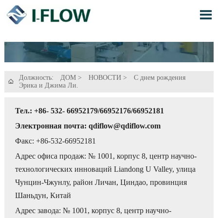

Должность:
ДОМ
>
НОВОСТИ
>
С днем рождения

Эрика и Джима Ли.
Тел.: +86- 532- 66952179/66952176/66952181
Электронная почта: qdiflow@qdiflow.com
Факс: +86-532-66952181
Адрес офиса продаж: № 1001, корпус 8, центр научно-
технологических инноваций Liandong U Valley, улица
Чунцин-Чжунлу, район Личан, Циндао, провинция
Шаньдун, Китай
Адрес завода: № 1001, корпус 8, центр научно-