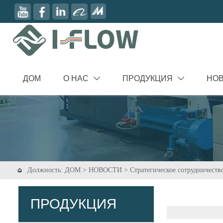
ДОМ
О НАС
ПРОДУКЦИЯ
НО


Должность:
ДОМ
>
НОВОСТИ
>
Стратегическое сотрудничество

ПРОДУКЦИЯ