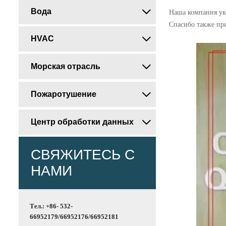
Вода

Наша компания ук
Спасибо также пр
HVAC

Морская отрасль

Пожаротушение

Центр обработки данных

СВЯЖИТЕСЬ С
НАМИ
Тел.: +86- 532-
66952179/66952176/66952181