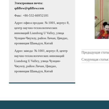
Электронная почта:
qdiflow@qdiflow.com
Факс: +86-532-66952181
Адрес офиса продаж: № 1001, корпус 8,
центр научно-технологических
инноваций Liandong U Valley, улица
Чунцин-Чжунлу, район Личан, Циндао,
провинция Шаньдун, Китай
Адрес завода: № 1001, корпус 8, центр
Предыдущая стать
научно-технологических инноваций
Следующая статья
Liandong U Valley, улица Чунцин-
Чжунлу, район Личан, Циндао,
провинция Шаньдун, Китай