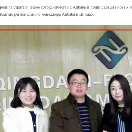
репила стратегическое сотрудничество с Alibaba и подписала два новых
ибытию регионального менеджера Alibaba в Циндао.