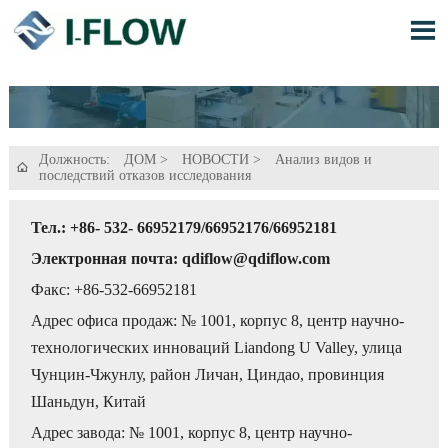

Должность:
ДОМ
>
НОВОСТИ
>
Анализ видов и

последствий отказов исследования
Тел.: +86- 532- 66952179/66952176/66952181
Электронная почта: qdiflow@qdiflow.com
Факс: +86-532-66952181
Адрес офиса продаж: № 1001, корпус 8, центр научно-
технологических инноваций Liandong U Valley, улица
Чунцин-Чжунлу, район Личан, Циндао, провинция
Шаньдун, Китай
Адрес завода: № 1001, корпус 8, центр научно-