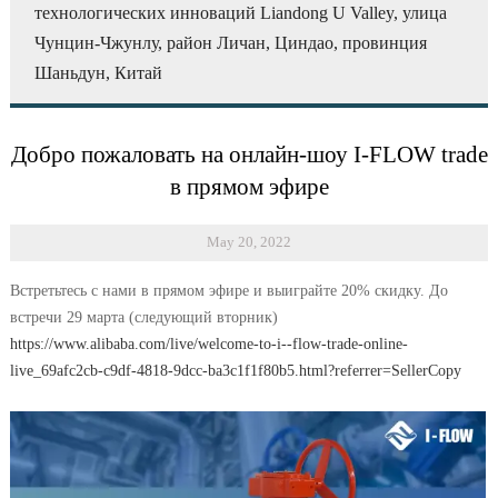
технологических инноваций Liandong U Valley, улица
Чунцин-Чжунлу, район Личан, Циндао, провинция
Шаньдун, Китай
Добро пожаловать на онлайн-шоу I-FLOW trade
в прямом эфире
May 20, 2022
Встретьтесь с нами в прямом эфире и выиграйте 20% скидку. До
встречи 29 марта (следующий вторник)
https://www.alibaba.com/live/welcome-to-i--flow-trade-online-
live_69afc2cb-c9df-4818-9dcc-ba3c1f1f80b5.html?referrer=SellerCopy