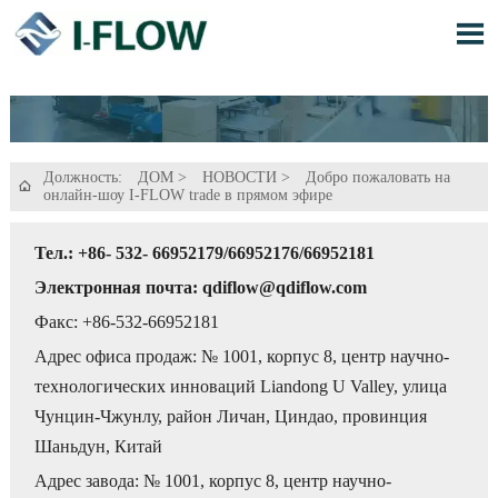

Должность:
ДОМ
>
НОВОСТИ
>
Добро пожаловать на

онлайн-шоу I-FLOW trade в прямом эфире
Тел.: +86- 532- 66952179/66952176/66952181
Электронная почта: qdiflow@qdiflow.com
Факс: +86-532-66952181
Адрес офиса продаж: № 1001, корпус 8, центр научно-
технологических инноваций Liandong U Valley, улица
Чунцин-Чжунлу, район Личан, Циндао, провинция
Шаньдун, Китай
Адрес завода: № 1001, корпус 8, центр научно-