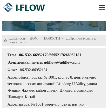

Должность:
ДОМ
>
НОВОСТИ
>
Добро пожаловать к

нам в гости.
Тел.: +86- 532- 66952179/66952176/66952181
Электронная почта: qdiflow@qdiflow.com
Факс: +86-532-66952181
Адрес офиса продаж: № 1001, корпус 8, центр научно-
технологических инноваций Liandong U Valley, улица
Чунцин-Чжунлу, район Личан, Циндао, провинция
Шаньдун, Китай
Адрес завода: № 1001, корпус 8, центр научно-