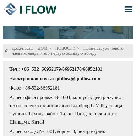

Должность:
ДОМ
>
НОВОСТИ
>
Приветствуем нового

члена команды и его первую большую победу
Тел.: +86- 532- 66952179/66952176/66952181
Электронная почта: qdiflow@qdiflow.com
Факс: +86-532-66952181
Адрес офиса продаж: № 1001, корпус 8, центр научно-
технологических инноваций Liandong U Valley, улица
Чунцин-Чжунлу, район Личан, Циндао, провинция
Шаньдун, Китай
Адрес завода: № 1001, корпус 8, центр научно-