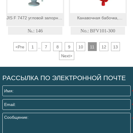
JIS F 7472 угловой запорный
Канавочная бабочка,
клапан из литой стали 10K
сертифицированная UL,
№.: 146
No.: BFV101-300
ULC, одобренная FM
<
Pre
1
7
8
9
10
11
12
13
...
Next
>
РАССЫЛКА ПО ЭЛЕКТРОННОЙ ПОЧТЕ