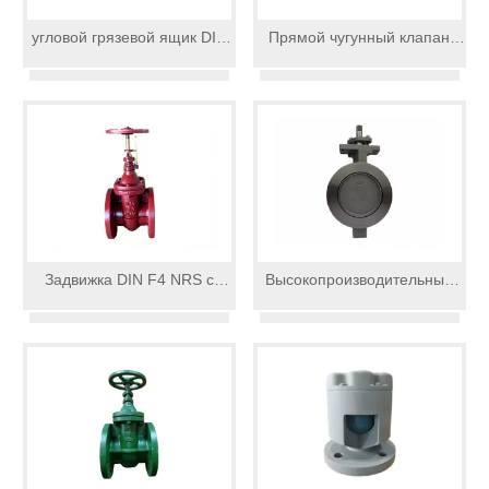
угловой грязевой ящик DIN
Прямой чугунный клапан
из чугуна GG25
грязевой коробки DIN
Задвижка DIN F4 NRS с
Высокопроизводительный
металлическим седлом
дисковый затвор с двойным
эксцентриситетом