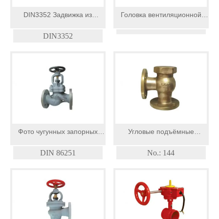
DIN3352 Задвижка из
Головка вентиляционной
высокопрочного чугуна F4
(воздушной) трубы из
DIN3352
NRS с бронзовыми
алюминиевого сплава
внутренними деталями и
индикатором с одобрением
классификационного
общества
Фото чугунных запорных
Угловые подъёмные
клапанов DIN 86251
обратные клапаны из бронзы
DIN 86251
No.: 144
Bronze16K JIS F 7418 (с
накидной крышкой)