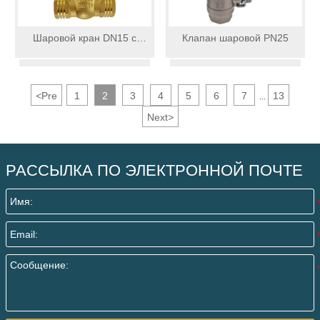
Шаровой кран DN15 с
Клапан шаровой PN25
коротким штоком
<
Pre
1
2
3
4
5
6
7
13
...
Next
>
РАССЫЛКА ПО ЭЛЕКТРОННОЙ ПОЧТЕ