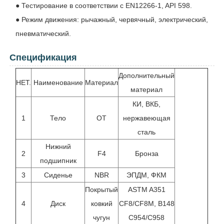
● Тестирование в соответствии с EN12266-1, API 598.
● Режим движения: рычажный, червячный, электрический,
пневматический.
Спецификация
Дополнительный
НЕТ.
Наименование
Материал
материал
КИ, ВКБ,
1
Тело
ОТ
нержавеющая
сталь
Нижний
2
F4
Бронза
подшипник
3
Сиденье
NBR
ЭПДМ, ФКМ
Покрытый
ASTM A351
4
Диск
ковкий
CF8/CF8M, B148
чугун
C954/C958