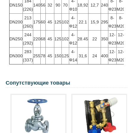
184
4-
8-
8-
DN150
140
56
32
90
70
18,92
12,7
240
240
(226)
Φ10
Φ23
М20
213
4-
8-
8-
DN200
175
60
45
125
102
22.1
15,9
295
295
(260)
Φ12
Φ23
М20
244
4-
12-
12-
DN250
220
68
45
125
102
28.45
22
350
355
(292)
Φ12
Φ23
М20
283
4-
12-
12-
DN300
255
78
45
150
125
31,6
24
400
410
(337)
Φ14
Φ23
М20
Сопутствующие товары