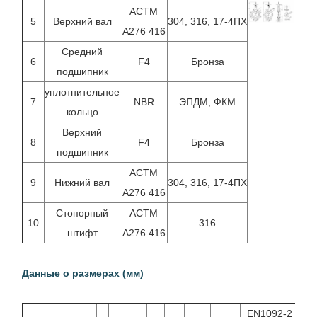
АСТМ
5
Верхний вал
304, 316, 17-4ПХ
А276 416
Средний
6
F4
Бронза
подшипник
уплотнительное
7
NBR
ЭПДМ, ФКМ
кольцо
Верхний
8
F4
Бронза
подшипник
АСТМ
9
Нижний вал
304, 316, 17-4ПХ
А276 416
Стопорный
АСТМ
10
316
штифт
А276 416
Данные о размерах (мм)
EN1092-2
EN