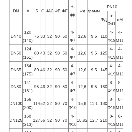
Н-
PN10
DN
А
Б
С
ЧАС
ΦЕ
ΦF
Фд
грамм
ΦК
n-
ΦД
нМ
ΦД
Φd1
120
4-
4-
4-
DN40
75
33
32
90
50
12,6
9,5
110
110
(140)
Ф7
Φ19
М16
124
4-
4-
4-
DN50
80
43
32
90
50
12,6
9,5
125
125
(161)
Ф7
Φ19
М16
134
4-
4-
4-
DN65
89
46
32
90
50
12,6
9,5
145
145
(175)
Ф7
Φ19
М16
141
4-
8-
8-
DN80
95
46
32
90
50
12,6
9,5
160
160
(181)
Ф7
Φ19
М16
156
4-
8-
8-
DN100
114
52
32
90
70
15,8
11.1
180
180
(200)
Φ10
Φ19
М16
168
4-
8-
8-
DN125
127
56
32
90
70
18,92
12,7
210
210
(213)
Φ10
Φ19
М16