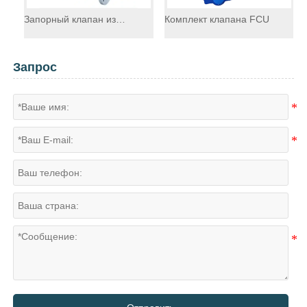
Запорный клапан из
Комплект клапана FCU
П
нержавеющей стали
к
Запрос