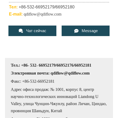
Тел:
+86-532-66952179/66952180
E-mail:
qdiflow@qdiflow.com


Чат сейчас
Message
Тел.: +86- 532- 66952179/66952176/66952181
Электронная почта: qdiflow@qdiflow.com
Факс: +86-532-66952181
Адрес офиса продаж: № 1001, корпус 8, центр
научно-технологических инноваций Liandong U
Valley, улица Чунцин-Чжунлу, район Личан, Циндао,
провинция Шаньдун, Китай