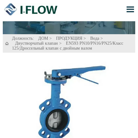

Должность:
ДОМ
>
ПРОДУКЦИЯ
>
Вода
>
Двустворчатый клапан
>
EN593 PN10/PN16/PN25/Класс

125/Дроссельный клапан с двойным валом